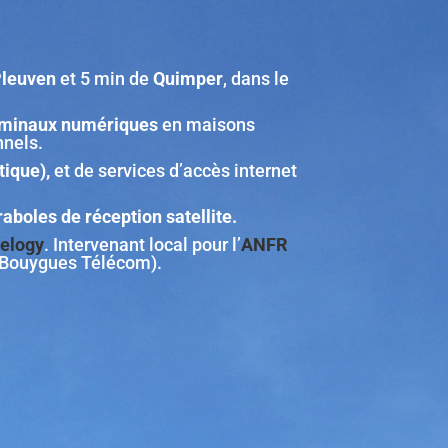
leuven
et 5 min de
Quimper
,
dans le
rminaux numériques
en maisons
nnels.
tique),
et de services d’accès internet
boles de réception satellite.
elogy
. Intervenant local pour l’
ANFR
t Bouygues Télécom).