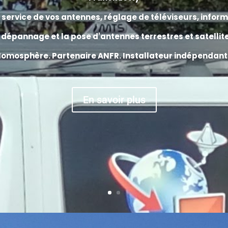
 service de vos
a
ntennes
,
réglage de t
éléviseurs
,
i
nform
e
dépannage
et la
pose d'antennes terrestres et satellit
omosphère. Partenaire ANFR. Installateur indépendant d
En savoir plus