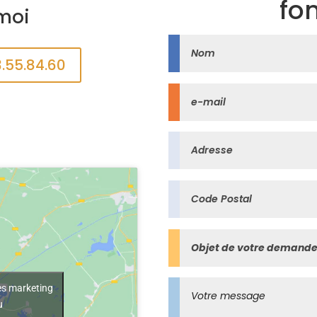
fon
moi
3.55.84.60
ies marketing
u