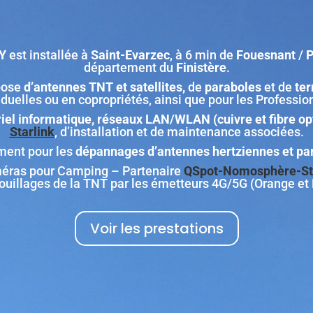
Y
est installée à
Saint-Evarzec
, à 6 min de
Fouesnant
/
P
département du
Finistère
.
 pose
d’antennes TNT et satellites,
de
paraboles
et de
te
iduelles ou en copropriétés, ainsi que pour les Professio
iel informatique, réseaux LAN/WLAN (cuivre et fibre op
Starlink
, d’installation et de maintenance associées.
ment pour les
dépannages d’antennes hertziennes et para
méras pour Camping – Partenaire
QSpot-Nomosphère-St
rouillages de la TNT par les émetteurs 4G/5G (Orange e
Voir les prestations