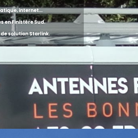
atique
,
i
nternet
...
es
en
Finistère Sud.
e solution Starlink.