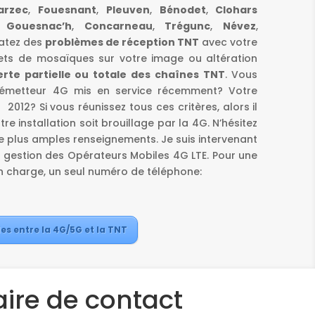
arzec
,
Fouesnant
,
Pleuven
,
Bénodet
,
Clohars
,
Gouesnac’h
,
Concarneau
,
Trégunc
,
Névez
,
tatez des
problèmes de réception TNT
avec votre
fets de mosaïques sur votre image ou altération
erte partielle ou totale des chaînes TNT
. Vous
 émetteur 4G mis en service récemment? Votre
2012? Si vous réunissez tous ces critères, alors il
re installation soit brouillage par la 4G. N’hésitez
 plus amples renseignements. Je suis intervenant
 gestion des Opérateurs Mobiles 4G LTE. Pour une
en charge, un seul numéro de téléphone:
es entre la 4G/5G et la TNT
ire de contact