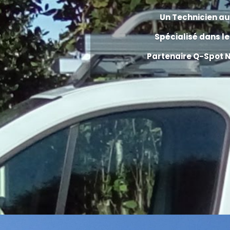
Un Technicien au
Spécialisé
dans l
Partenaire
Q-Spot N