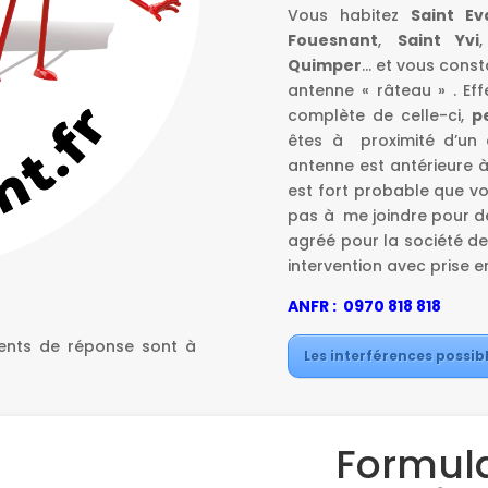
Vous habitez
Saint Ev
Fouesnant
,
Saint Yvi
Quimper
… et vous cons
antenne « râteau » . Ef
complète de celle-ci,
p
êtes à proximité d’un
antenne est antérieure à 
est fort probable que vot
pas à me joindre pour de
agréé pour la société de
intervention avec prise 
ANFR : 0970 818 818
D
ents de réponse sont à
Les interférences possibl
Formula