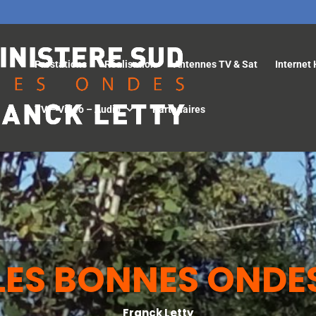
Prestations
Réalisation
Antennes TV & Sat
Internet 
TV – Vidéo – Audio
Partenaires
LES BONNES ONDE
Franck Letty