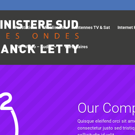
Prestations
Réalisation
Antennes TV & Sat
Internet 
TV – Vidéo – Audio
Partenaires
Our Com
Quisque eleifend orci sit am
consectetur justo sed tristi