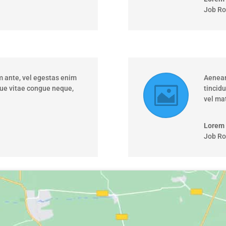
Job Ro
 ante, vel egestas enim
Aenean
que vitae congue neque,
tincid
vel mat
Lorem
Job Ro