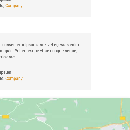
le
,
Company
 consectetur ipsum ante, vel egestas enim
unt quis. Pellentesque vitae congue neque,
tis ante.
 Ipsum
le
,
Company