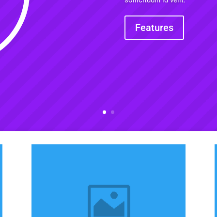
sollicitudin id velit.
Features