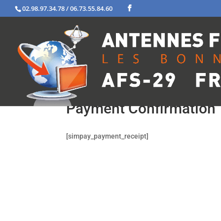
02.98.97.34.78 / 06.73.55.84.60
Payment Confirmation
[simpay_payment_receipt]