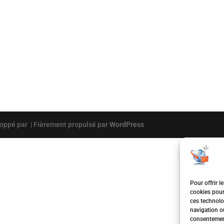
oppé par
|
Fièrement propulsé par
WordPress
Pour offrir l
cookies pour
ces technolo
navigation ou
consentement 